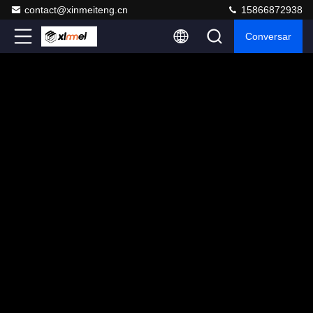
contact@xinmeiteng.cn
15866872938
Conversar