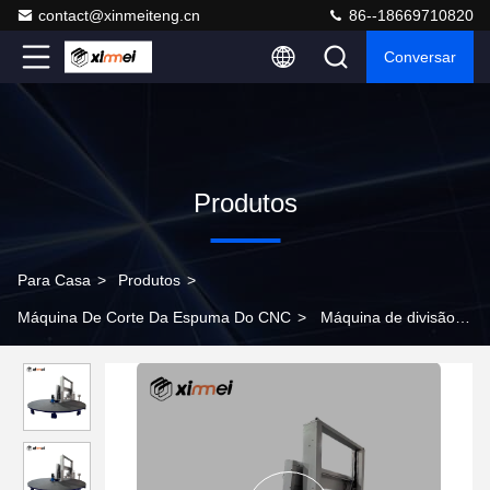
contact@xinmeiteng.cn
86--18669710820
Conversar
Produtos
Para Casa
>
Produtos
>
Máquina De Corte Da Espuma Do CNC
>
Máquina de divisão
de carrossel de alta precisão