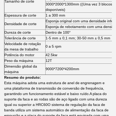
Tamanho de corte
3000*2000*1300mm ((Uma vez 3 blocos c
disponíveis)
Espessura de corte
1 a 300 mm
Esponja original com uma densidade inferi
Densidade de corte
Esponja de rebotamento com uma densid
Dureza de corte
Dentro de 100°
Tolerância de corte
1-5 mm ± 0,1 mm; 30-50 mm ± 0,5 mm
Velocidade de rotação
0 a 5 rpm
da mesa de trabalho
Potência do motor
42.5kw
Peso da máquina
12T
Dimensão global da
9000*7200*4200mm
máquina
Resumo do produto:
Esta máquina adota uma estrutura de anel de engrenagem e
uma plataforma de transmissão de conversão de frequência,
garantindo um funcionamento estável e baixo ruído.A placa do
suporte da faca e as rodas são de aço ligado com uma dureza
igual ou superior a HRC60O sistema de regulação da faca de
banda utiliza um sistema automático de alimentação da faca de
empurrão.e a placa do suporte da faca está equipada com uma