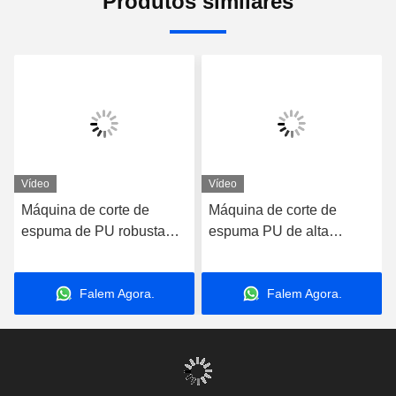
Produtos similares
Vídeo
Vídeo
Máquina de corte de
Máquina de corte de
espuma de PU robusta
espuma PU de alta
para corte horizontal em
precisão com ajuste
trilhos com rolo de
automático de ferramenta
Falem Agora.
Falem Agora.
pressão automática e
e alta precisão de corte
enrolamento largura de
corte 2200mm